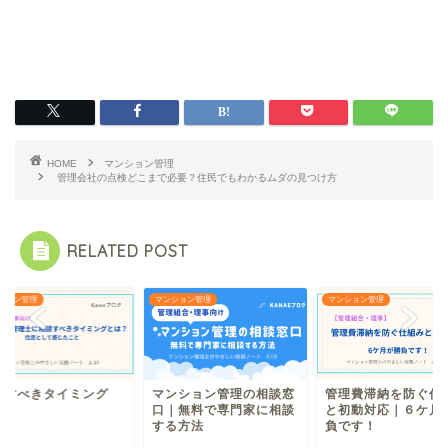
HOME
マンション管理
管理会社の点検どこまで必要？住民でもわかるムダの見つけ方
RELATED POST
ション管理
マンション管理
マンション管理
談すべきタイミング
マンション管理の相談窓
管理費滞納を防ぐ仕
？
口｜無料で専門家に相談
と初動対応｜６ケ月
する方法
負です！