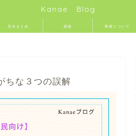
Kanae Blog
月次まとめ
資格
筆者について
がちな３つの誤解